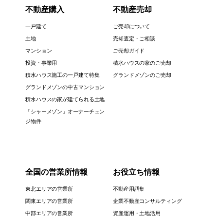
不動産購入
不動産売却
一戸建て
ご売却について
土地
売却査定・ご相談
マンション
ご売却ガイド
投資・事業用
積水ハウスの家のご売却
積水ハウス施工の一戸建て特集
グランドメゾンのご売却
グランドメゾンの中古マンション
積水ハウスの家が建てられる土地
「シャーメゾン」オーナーチェン
ジ物件
全国の営業所情報
お役立ち情報
東北エリアの営業所
不動産用語集
関東エリアの営業所
企業不動産コンサルティング
中部エリアの営業所
資産運用・土地活用