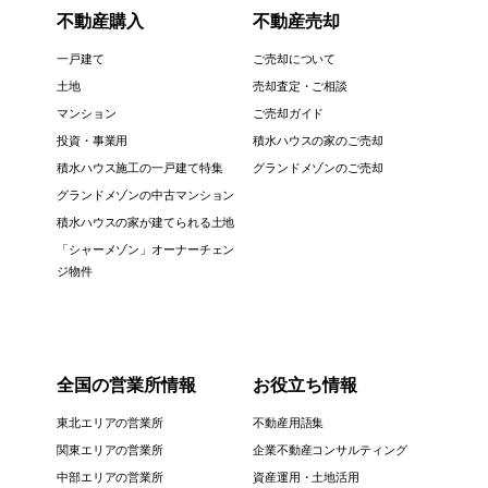
不動産購入
不動産売却
一戸建て
ご売却について
土地
売却査定・ご相談
マンション
ご売却ガイド
投資・事業用
積水ハウスの家のご売却
積水ハウス施工の一戸建て特集
グランドメゾンのご売却
グランドメゾンの中古マンション
積水ハウスの家が建てられる土地
「シャーメゾン」オーナーチェン
ジ物件
全国の営業所情報
お役立ち情報
東北エリアの営業所
不動産用語集
関東エリアの営業所
企業不動産コンサルティング
中部エリアの営業所
資産運用・土地活用