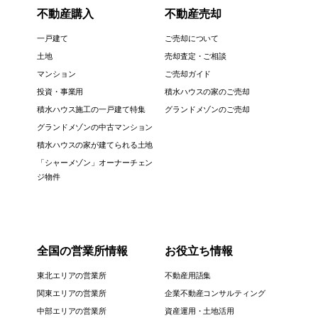
不動産購入
不動産売却
一戸建て
ご売却について
土地
売却査定・ご相談
マンション
ご売却ガイド
投資・事業用
積水ハウスの家のご売却
積水ハウス施工の一戸建て特集
グランドメゾンのご売却
グランドメゾンの中古マンション
積水ハウスの家が建てられる土地
「シャーメゾン」オーナーチェン
ジ物件
全国の営業所情報
お役立ち情報
東北エリアの営業所
不動産用語集
関東エリアの営業所
企業不動産コンサルティング
中部エリアの営業所
資産運用・土地活用