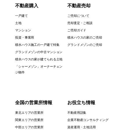
不動産購入
不動産売却
一戸建て
ご売却について
土地
売却査定・ご相談
マンション
ご売却ガイド
投資・事業用
積水ハウスの家のご売却
積水ハウス施工の一戸建て特集
グランドメゾンのご売却
グランドメゾンの中古マンション
積水ハウスの家が建てられる土地
「シャーメゾン」オーナーチェン
ジ物件
全国の営業所情報
お役立ち情報
東北エリアの営業所
不動産用語集
関東エリアの営業所
企業不動産コンサルティング
中部エリアの営業所
資産運用・土地活用