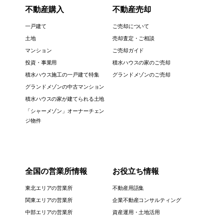
不動産購入
不動産売却
一戸建て
ご売却について
土地
売却査定・ご相談
マンション
ご売却ガイド
投資・事業用
積水ハウスの家のご売却
積水ハウス施工の一戸建て特集
グランドメゾンのご売却
グランドメゾンの中古マンション
積水ハウスの家が建てられる土地
「シャーメゾン」オーナーチェン
ジ物件
全国の営業所情報
お役立ち情報
東北エリアの営業所
不動産用語集
関東エリアの営業所
企業不動産コンサルティング
中部エリアの営業所
資産運用・土地活用