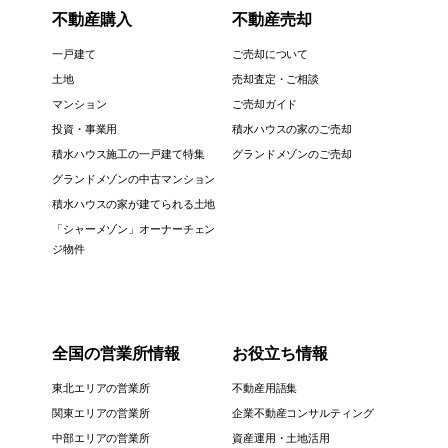
不動産購入
不動産売却
一戸建て
ご売却について
土地
売却査定・ご相談
マンション
ご売却ガイド
投資・事業用
積水ハウスの家のご売却
積水ハウス施工の一戸建て特集
グランドメゾンのご売却
グランドメゾンの中古マンション
積水ハウスの家が建てられる土地
「シャーメゾン」オーナーチェン
ジ物件
全国の営業所情報
お役立ち情報
東北エリアの営業所
不動産用語集
関東エリアの営業所
企業不動産コンサルティング
中部エリアの営業所
資産運用・土地活用