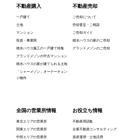
不動産購入
不動産売却
一戸建て
ご売却について
土地
売却査定・ご相談
マンション
ご売却ガイド
投資・事業用
積水ハウスの家のご売却
積水ハウス施工の一戸建て特集
グランドメゾンのご売却
グランドメゾンの中古マンション
積水ハウスの家が建てられる土地
「シャーメゾン」オーナーチェン
ジ物件
全国の営業所情報
お役立ち情報
東北エリアの営業所
不動産用語集
関東エリアの営業所
企業不動産コンサルティング
中部エリアの営業所
資産運用・土地活用