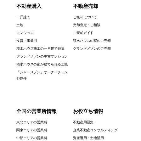
不動産購入
不動産売却
一戸建て
ご売却について
土地
売却査定・ご相談
マンション
ご売却ガイド
投資・事業用
積水ハウスの家のご売却
積水ハウス施工の一戸建て特集
グランドメゾンのご売却
グランドメゾンの中古マンション
積水ハウスの家が建てられる土地
「シャーメゾン」オーナーチェン
ジ物件
全国の営業所情報
お役立ち情報
東北エリアの営業所
不動産用語集
関東エリアの営業所
企業不動産コンサルティング
中部エリアの営業所
資産運用・土地活用