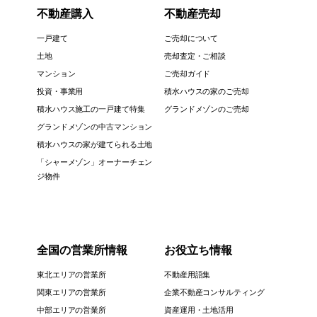
不動産購入
不動産売却
一戸建て
ご売却について
土地
売却査定・ご相談
マンション
ご売却ガイド
投資・事業用
積水ハウスの家のご売却
積水ハウス施工の一戸建て特集
グランドメゾンのご売却
グランドメゾンの中古マンション
積水ハウスの家が建てられる土地
「シャーメゾン」オーナーチェン
ジ物件
全国の営業所情報
お役立ち情報
東北エリアの営業所
不動産用語集
関東エリアの営業所
企業不動産コンサルティング
中部エリアの営業所
資産運用・土地活用