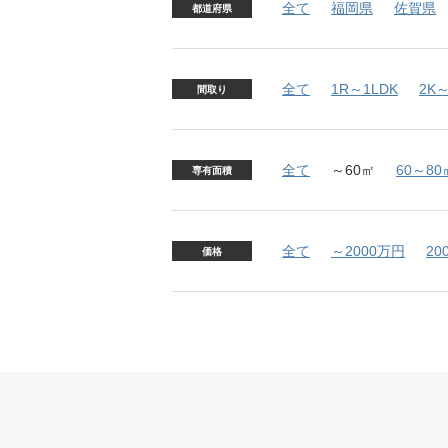
全て
福岡県
佐賀県
都道府県
全て
1R～1LDK
2K～
間取り
全て
～60㎡
60～80
専有面積
全て
～2000万円
20
価格