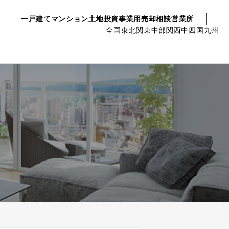
一戸建て
マンション
土地
投資事業用
売却相談
営業所
全国
東北
関東
中部
関西
中四国
九州