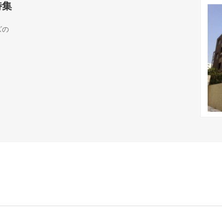
特集
ズの