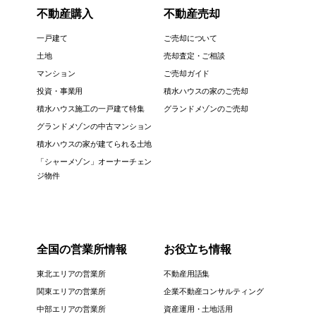
不動産購入
不動産売却
一戸建て
ご売却について
土地
売却査定・ご相談
マンション
ご売却ガイド
投資・事業用
積水ハウスの家のご売却
積水ハウス施工の一戸建て特集
グランドメゾンのご売却
グランドメゾンの中古マンション
積水ハウスの家が建てられる土地
「シャーメゾン」オーナーチェン
ジ物件
全国の営業所情報
お役立ち情報
東北エリアの営業所
不動産用語集
関東エリアの営業所
企業不動産コンサルティング
中部エリアの営業所
資産運用・土地活用