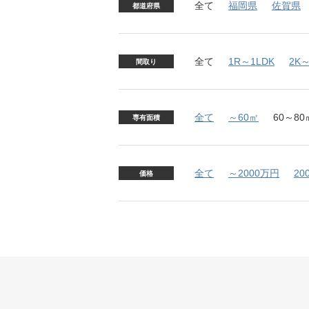
全て
福岡県
佐賀県
都道府県
全て
1R～1LDK
2K～
間取り
全て
～60㎡
60～80
専有面積
全て
～2000万円
20
価格