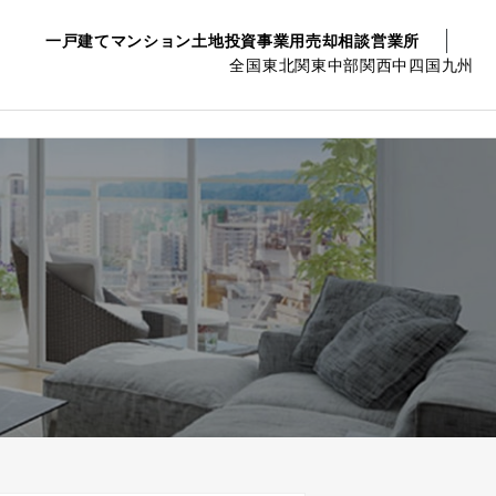
一戸建て
マンション
土地
投資事業用
売却相談
営業所
全国
東北
関東
中部
関西
中四国
九州