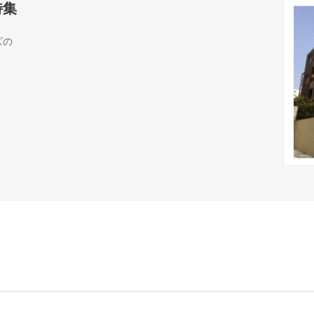
特集
ズの