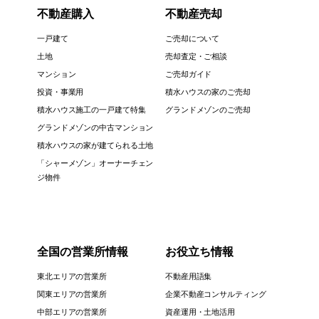
不動産購入
不動産売却
一戸建て
ご売却について
土地
売却査定・ご相談
マンション
ご売却ガイド
投資・事業用
積水ハウスの家のご売却
積水ハウス施工の一戸建て特集
グランドメゾンのご売却
グランドメゾンの中古マンション
積水ハウスの家が建てられる土地
「シャーメゾン」オーナーチェン
ジ物件
全国の営業所情報
お役立ち情報
東北エリアの営業所
不動産用語集
関東エリアの営業所
企業不動産コンサルティング
中部エリアの営業所
資産運用・土地活用