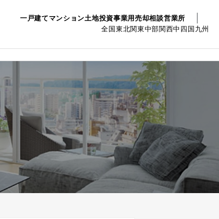
一戸建て
マンション
土地
投資事業用
売却相談
営業所
全国
東北
関東
中部
関西
中四国
九州