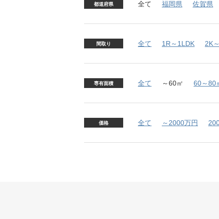
全て
福岡県
佐賀県
都道府県
全て
1R～1LDK
2K～
間取り
全て
～60㎡
60～80
専有面積
全て
～2000万円
20
価格