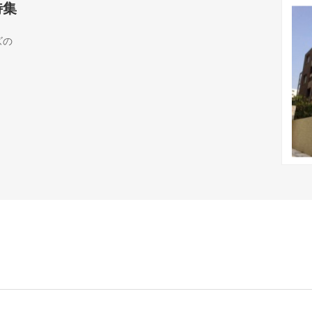
特集
ズの