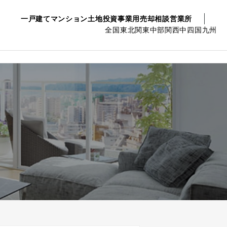
一戸建て
マンション
土地
投資事業用
売却相談
営業所
全国
東北
関東
中部
関西
中四国
九州