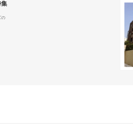
特集
ズの