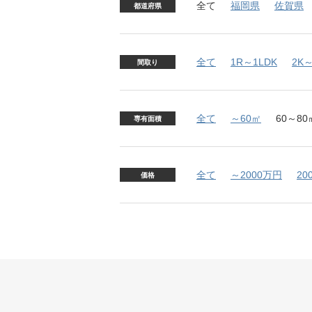
全て
福岡県
佐賀県
都道府県
全て
1R～1LDK
2K～
間取り
全て
～60㎡
60～80
専有面積
全て
～2000万円
20
価格