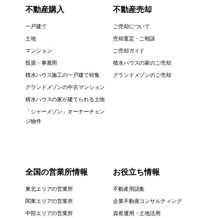
不動産購入
不動産売却
一戸建て
ご売却について
土地
売却査定・ご相談
マンション
ご売却ガイド
投資・事業用
積水ハウスの家のご売却
積水ハウス施工の一戸建て特集
グランドメゾンのご売却
グランドメゾンの中古マンション
積水ハウスの家が建てられる土地
「シャーメゾン」オーナーチェン
ジ物件
全国の営業所情報
お役立ち情報
東北エリアの営業所
不動産用語集
関東エリアの営業所
企業不動産コンサルティング
中部エリアの営業所
資産運用・土地活用