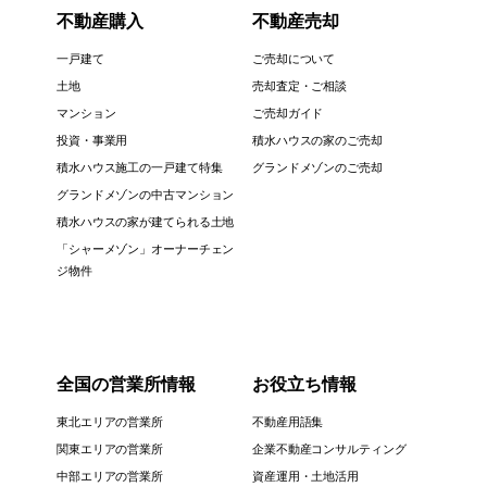
不動産購入
不動産売却
一戸建て
ご売却について
土地
売却査定・ご相談
マンション
ご売却ガイド
投資・事業用
積水ハウスの家のご売却
積水ハウス施工の一戸建て特集
グランドメゾンのご売却
グランドメゾンの中古マンション
積水ハウスの家が建てられる土地
「シャーメゾン」オーナーチェン
ジ物件
全国の営業所情報
お役立ち情報
東北エリアの営業所
不動産用語集
関東エリアの営業所
企業不動産コンサルティング
中部エリアの営業所
資産運用・土地活用