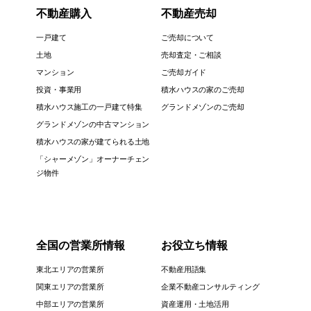
不動産購入
不動産売却
一戸建て
ご売却について
土地
売却査定・ご相談
マンション
ご売却ガイド
投資・事業用
積水ハウスの家のご売却
積水ハウス施工の一戸建て特集
グランドメゾンのご売却
グランドメゾンの中古マンション
積水ハウスの家が建てられる土地
「シャーメゾン」オーナーチェン
ジ物件
全国の営業所情報
お役立ち情報
東北エリアの営業所
不動産用語集
関東エリアの営業所
企業不動産コンサルティング
中部エリアの営業所
資産運用・土地活用