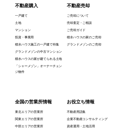
不動産購入
不動産売却
一戸建て
ご売却について
土地
売却査定・ご相談
マンション
ご売却ガイド
投資・事業用
積水ハウスの家のご売却
積水ハウス施工の一戸建て特集
グランドメゾンのご売却
グランドメゾンの中古マンション
積水ハウスの家が建てられる土地
「シャーメゾン」オーナーチェン
ジ物件
全国の営業所情報
お役立ち情報
東北エリアの営業所
不動産用語集
関東エリアの営業所
企業不動産コンサルティング
中部エリアの営業所
資産運用・土地活用