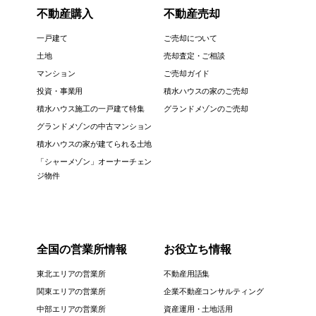
不動産購入
不動産売却
一戸建て
ご売却について
土地
売却査定・ご相談
マンション
ご売却ガイド
投資・事業用
積水ハウスの家のご売却
積水ハウス施工の一戸建て特集
グランドメゾンのご売却
グランドメゾンの中古マンション
積水ハウスの家が建てられる土地
「シャーメゾン」オーナーチェン
ジ物件
全国の営業所情報
お役立ち情報
東北エリアの営業所
不動産用語集
関東エリアの営業所
企業不動産コンサルティング
中部エリアの営業所
資産運用・土地活用