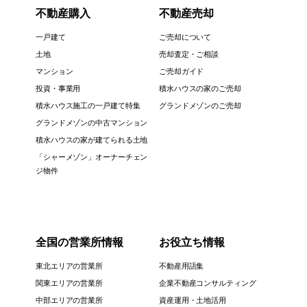
不動産購入
不動産売却
一戸建て
ご売却について
土地
売却査定・ご相談
マンション
ご売却ガイド
投資・事業用
積水ハウスの家のご売却
積水ハウス施工の一戸建て特集
グランドメゾンのご売却
グランドメゾンの中古マンション
積水ハウスの家が建てられる土地
「シャーメゾン」オーナーチェン
ジ物件
全国の営業所情報
お役立ち情報
東北エリアの営業所
不動産用語集
関東エリアの営業所
企業不動産コンサルティング
中部エリアの営業所
資産運用・土地活用