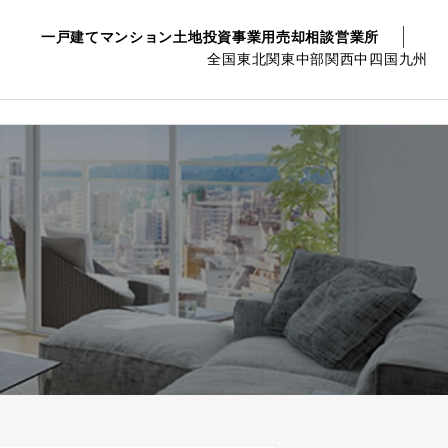
一戸建て
マンション
土地
投資事業用
売却相談
営業所
全国
東北
関東
中部
関西
中四国
九州