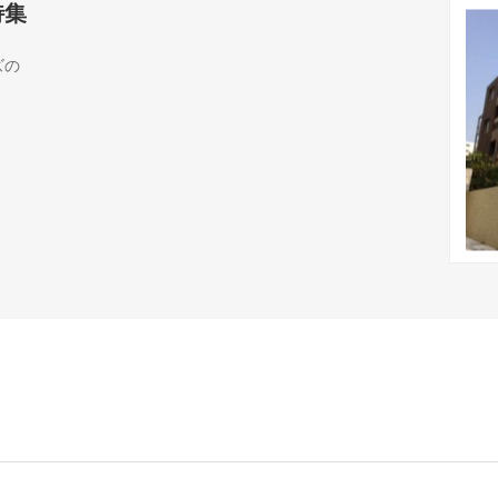
特集
ズの