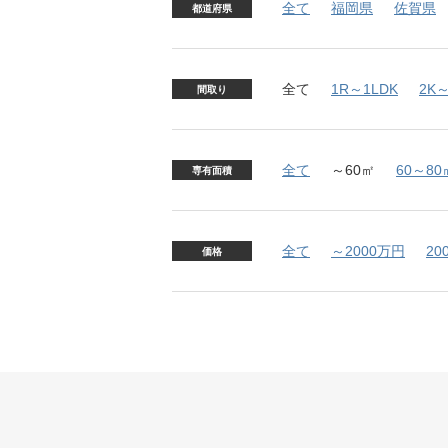
全て
福岡県
佐賀県
都道府県
全て
1R～1LDK
2K～
間取り
全て
～60㎡
60～80
専有面積
全て
～2000万円
20
価格