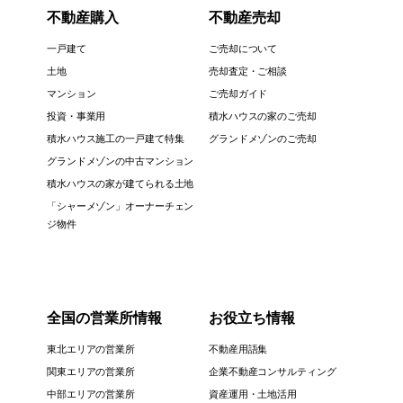
不動産購入
不動産売却
一戸建て
ご売却について
土地
売却査定・ご相談
マンション
ご売却ガイド
投資・事業用
積水ハウスの家のご売却
積水ハウス施工の一戸建て特集
グランドメゾンのご売却
グランドメゾンの中古マンション
積水ハウスの家が建てられる土地
「シャーメゾン」オーナーチェン
ジ物件
全国の営業所情報
お役立ち情報
東北エリアの営業所
不動産用語集
関東エリアの営業所
企業不動産コンサルティング
中部エリアの営業所
資産運用・土地活用