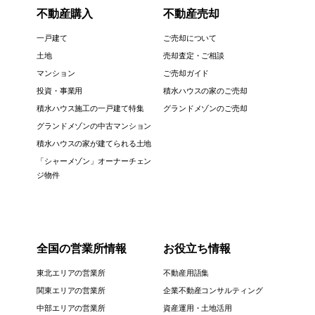
不動産購入
不動産売却
一戸建て
ご売却について
土地
売却査定・ご相談
マンション
ご売却ガイド
投資・事業用
積水ハウスの家のご売却
積水ハウス施工の一戸建て特集
グランドメゾンのご売却
グランドメゾンの中古マンション
積水ハウスの家が建てられる土地
「シャーメゾン」オーナーチェン
ジ物件
全国の営業所情報
お役立ち情報
東北エリアの営業所
不動産用語集
関東エリアの営業所
企業不動産コンサルティング
中部エリアの営業所
資産運用・土地活用