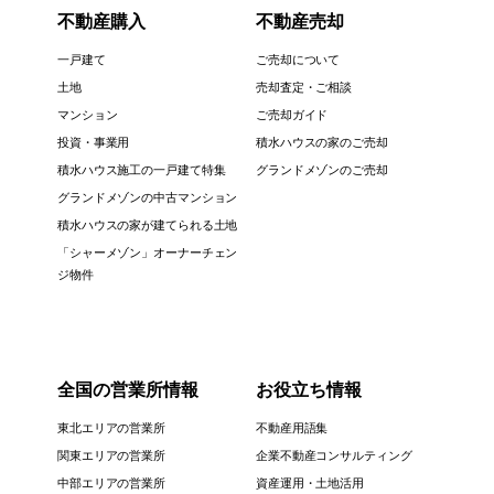
不動産購入
不動産売却
一戸建て
ご売却について
土地
売却査定・ご相談
マンション
ご売却ガイド
投資・事業用
積水ハウスの家のご売却
積水ハウス施工の一戸建て特集
グランドメゾンのご売却
グランドメゾンの中古マンション
積水ハウスの家が建てられる土地
「シャーメゾン」オーナーチェン
ジ物件
全国の営業所情報
お役立ち情報
東北エリアの営業所
不動産用語集
関東エリアの営業所
企業不動産コンサルティング
中部エリアの営業所
資産運用・土地活用