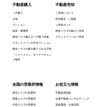
不動産購入
不動産売却
一戸建て
ご売却について
土地
売却査定・ご相談
マンション
ご売却ガイド
投資・事業用
積水ハウスの家のご売却
積水ハウス施工の一戸建て特集
グランドメゾンのご売却
グランドメゾンの中古マンション
積水ハウスの家が建てられる土地
「シャーメゾン」オーナーチェン
ジ物件
全国の営業所情報
お役立ち情報
東北エリアの営業所
不動産用語集
関東エリアの営業所
企業不動産コンサルティング
中部エリアの営業所
資産運用・土地活用