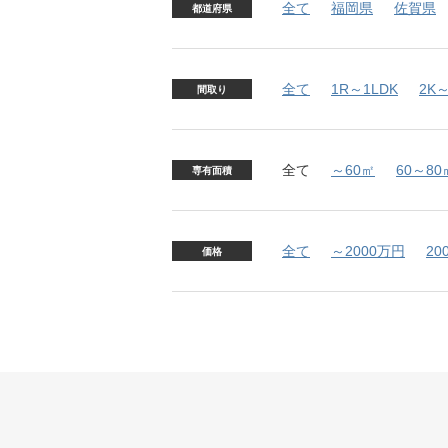
全て
福岡県
佐賀県
都道府県
全て
1R～1LDK
2K～
間取り
全て
～60㎡
60～80
専有面積
全て
～2000万円
20
価格