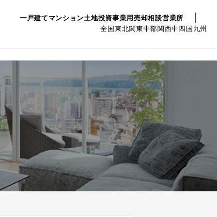
一戸建て
マンション
土地
投資事業用
売却相談
営業所
全国
東北
関東
中部
関西
中四国
九州