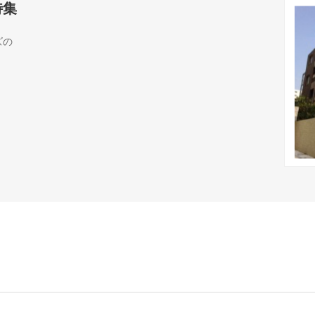
特集
ズの