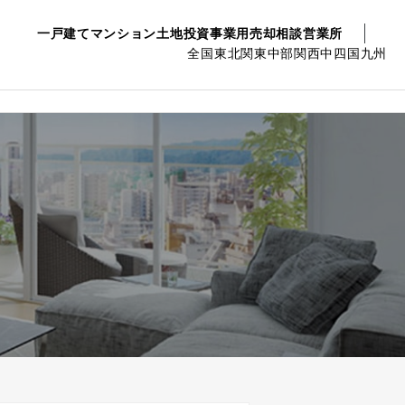
一戸建て
マンション
土地
投資事業用
売却相談
営業所
全国
東北
関東
中部
関西
中四国
九州