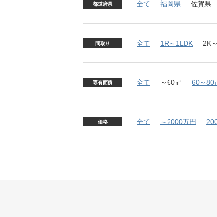
全て
福岡県
佐賀県
都道府県
全て
1R～1LDK
2K～
間取り
全て
～60㎡
60～80
専有面積
全て
～2000万円
20
価格