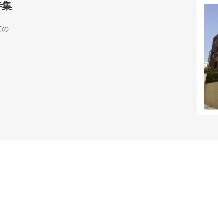
特集
ズの