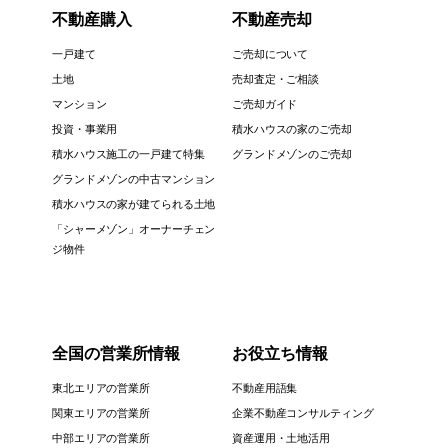
不動産購入
不動産売却
一戸建て
ご売却について
土地
売却査定・ご相談
マンション
ご売却ガイド
投資・事業用
積水ハウスの家のご売却
積水ハウス施工の一戸建て特集
グランドメゾンのご売却
グランドメゾンの中古マンション
積水ハウスの家が建てられる土地
「シャーメゾン」オーナーチェン
ジ物件
全国の営業所情報
お役立ち情報
東北エリアの営業所
不動産用語集
関東エリアの営業所
企業不動産コンサルティング
中部エリアの営業所
資産運用・土地活用