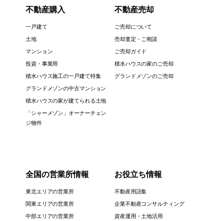
不動産購入
不動産売却
一戸建て
ご売却について
土地
売却査定・ご相談
マンション
ご売却ガイド
投資・事業用
積水ハウスの家のご売却
積水ハウス施工の一戸建て特集
グランドメゾンのご売却
グランドメゾンの中古マンション
積水ハウスの家が建てられる土地
「シャーメゾン」オーナーチェン
ジ物件
全国の営業所情報
お役立ち情報
東北エリアの営業所
不動産用語集
関東エリアの営業所
企業不動産コンサルティング
中部エリアの営業所
資産運用・土地活用