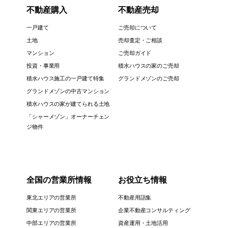
不動産購入
不動産売却
一戸建て
ご売却について
土地
売却査定・ご相談
マンション
ご売却ガイド
投資・事業用
積水ハウスの家のご売却
積水ハウス施工の一戸建て特集
グランドメゾンのご売却
グランドメゾンの中古マンション
積水ハウスの家が建てられる土地
「シャーメゾン」オーナーチェン
ジ物件
全国の営業所情報
お役立ち情報
東北エリアの営業所
不動産用語集
関東エリアの営業所
企業不動産コンサルティング
中部エリアの営業所
資産運用・土地活用