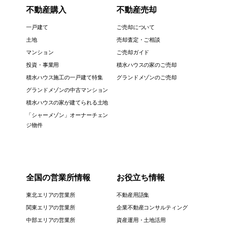
不動産購入
不動産売却
一戸建て
ご売却について
土地
売却査定・ご相談
マンション
ご売却ガイド
投資・事業用
積水ハウスの家のご売却
積水ハウス施工の一戸建て特集
グランドメゾンのご売却
グランドメゾンの中古マンション
積水ハウスの家が建てられる土地
「シャーメゾン」オーナーチェン
ジ物件
全国の営業所情報
お役立ち情報
東北エリアの営業所
不動産用語集
関東エリアの営業所
企業不動産コンサルティング
中部エリアの営業所
資産運用・土地活用