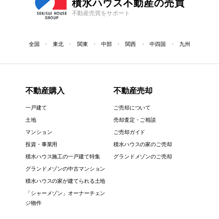
積水ハウス不動産の売買
不動産売買をサポート
全国
東北
関東
中部
関西
中四国
九州
不動産購入
不動産売却
一戸建て
ご売却について
土地
売却査定・ご相談
マンション
ご売却ガイド
投資・事業用
積水ハウスの家のご売却
積水ハウス施工の一戸建て特集
グランドメゾンのご売却
グランドメゾンの中古マンション
積水ハウスの家が建てられる土地
「シャーメゾン」オーナーチェン
ジ物件