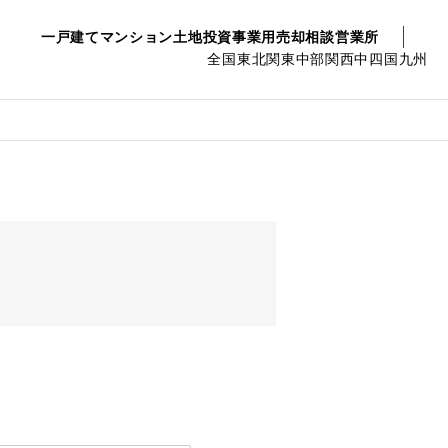
一戸建て
マンション
土地
投資事業用
売却相談
営業所
全国
東北
関東
中部
関西
中四国
九州