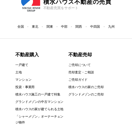
積水ハウス不動産の売買
不動産売買をサポート
全国
東北
関東
中部
関西
中四国
九州
不動産購入
不動産売却
一戸建て
ご売却について
土地
売却査定・ご相談
マンション
ご売却ガイド
投資・事業用
積水ハウスの家のご売却
積水ハウス施工の一戸建て特集
グランドメゾンのご売却
グランドメゾンの中古マンション
積水ハウスの家が建てられる土地
「シャーメゾン」オーナーチェン
ジ物件