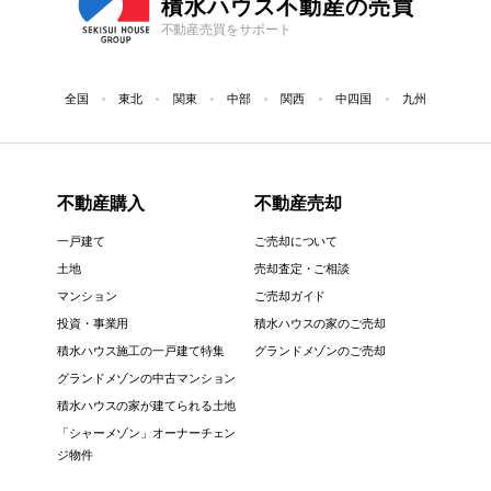
積水ハウス不動産の売買
不動産売買をサポート
全国
東北
関東
中部
関西
中四国
九州
不動産購入
不動産売却
一戸建て
ご売却について
土地
売却査定・ご相談
マンション
ご売却ガイド
投資・事業用
積水ハウスの家のご売却
積水ハウス施工の一戸建て特集
グランドメゾンのご売却
グランドメゾンの中古マンション
積水ハウスの家が建てられる土地
「シャーメゾン」オーナーチェン
ジ物件