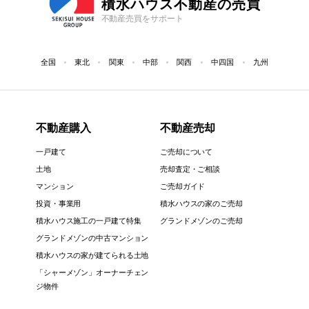
積水ハウス不動産の売買
不動産売買をサポート
全国
東北
関東
中部
関西
中四国
九州
不動産購入
不動産売却
一戸建て
ご売却について
土地
売却査定・ご相談
マンション
ご売却ガイド
投資・事業用
積水ハウスの家のご売却
積水ハウス施工の一戸建て特集
グランドメゾンのご売却
グランドメゾンの中古マンション
積水ハウスの家が建てられる土地
「シャーメゾン」オーナーチェン
ジ物件