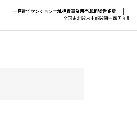
一戸建て
マンション
土地
投資事業用
売却相談
営業所
全国
東北
関東
中部
関西
中四国
九州