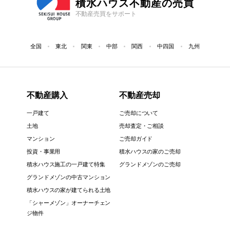
積水ハウス不動産の売買
不動産売買をサポート
全国
東北
関東
中部
関西
中四国
九州
不動産購入
不動産売却
一戸建て
ご売却について
土地
売却査定・ご相談
マンション
ご売却ガイド
投資・事業用
積水ハウスの家のご売却
積水ハウス施工の一戸建て特集
グランドメゾンのご売却
グランドメゾンの中古マンション
積水ハウスの家が建てられる土地
「シャーメゾン」オーナーチェン
ジ物件