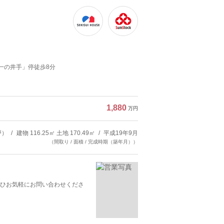
「一の井手」停徒歩8分
1,880
万円
戸）
建物 116.25㎡ 土地 170.49㎡
平成19年9月
（間取り / 面積 / 完成時期（築年月））
ひお気軽にお問い合わせくださ