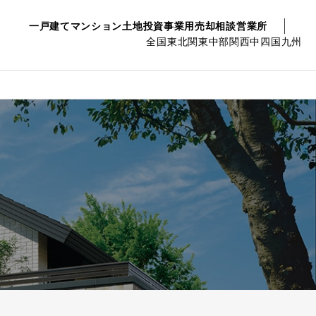
一戸建て
マンション
土地
投資事業用
売却相談
営業所
全国
東北
関東
中部
関西
中四国
九州