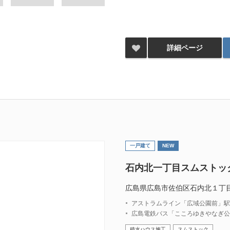
詳細ページ
一戸建て
NEW
石内北一丁目スムストッ
広島県広島市佐伯区石内北１丁
アストラムライン「広域公園前」駅 徒歩
広島電鉄バス「こころゆきやなぎ公
積水ハウス施工
スムストック