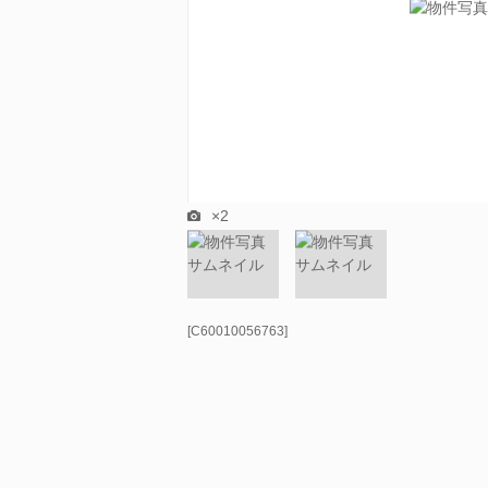
×2
[C60010056763]