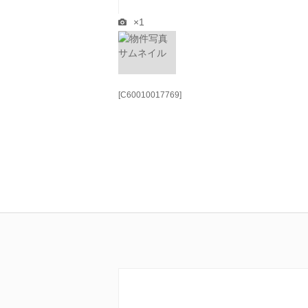
×1
[C60010017769]