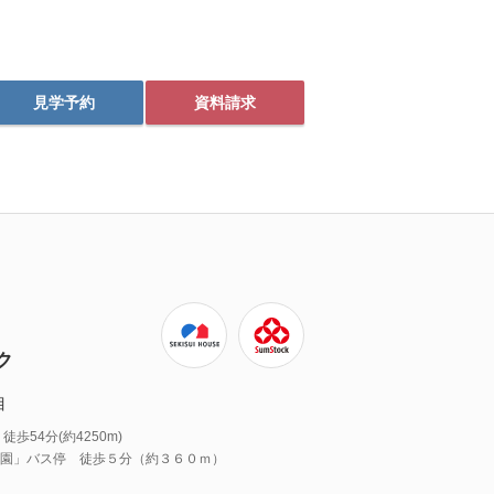
見学予約
資料請求
ク
目
54分(約4250m)
園」バス停 徒歩５分（約３６０ｍ）