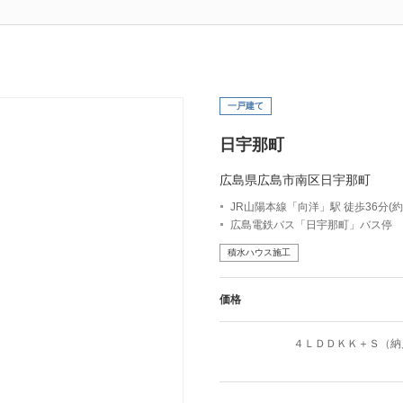
一戸建て
日宇那町
広島県広島市南区日宇那町
JR山陽本線「向洋」駅 徒歩36分(約2
広島電鉄バス「日宇那町」バス停 
積水ハウス施工
価格
４ＬＤＤＫＫ＋Ｓ（納