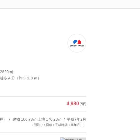
820m)
徒歩４分（約３２０ｍ）
4,980
万円
戸）
建物 166.78㎡ 土地 170.23㎡
平成7年2月
（間取り / 面積 / 完成時期（築年月））