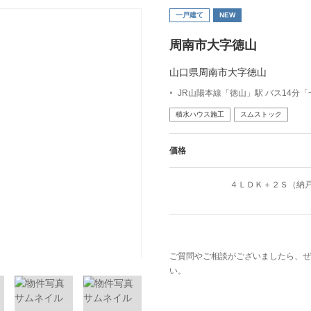
一戸建て
NEW
周南市大字徳山
山口県周南市大字徳山
JR山陽本線「徳山」駅 バス14分
積水ハウス施工
スムストック
価格
４ＬＤＫ＋２Ｓ（納
ご質問やご相談がございましたら、ぜ
い。