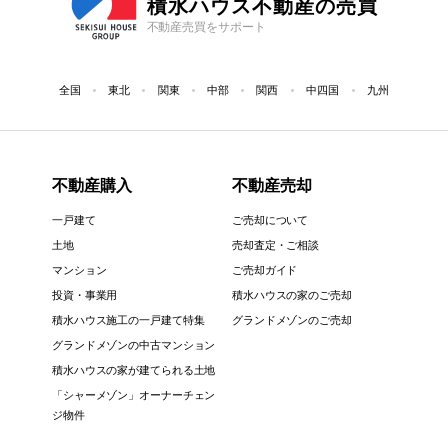
積水ハウス不動産の売買
不動産売買をサポート
全国
東北
関東
中部
関西
中四国
九州
不動産購入
不動産売却
一戸建て
ご売却について
土地
売却査定・ご相談
マンション
ご売却ガイド
投資・事業用
積水ハウスの家のご売却
積水ハウス施工の一戸建て特集
グランドメゾンのご売却
グランドメゾンの中古マンション
積水ハウスの家が建てられる土地
「シャーメゾン」オーナーチェン
ジ物件