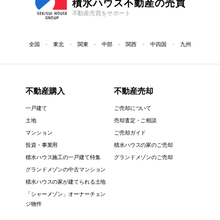
積水ハウス不動産の売買
不動産売買をサポート
全国
東北
関東
中部
関西
中四国
九州
不動産購入
不動産売却
一戸建て
ご売却について
土地
売却査定・ご相談
マンション
ご売却ガイド
投資・事業用
積水ハウスの家のご売却
積水ハウス施工の一戸建て特集
グランドメゾンのご売却
グランドメゾンの中古マンション
積水ハウスの家が建てられる土地
「シャーメゾン」オーナーチェン
ジ物件