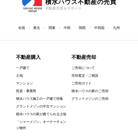
積水ハウス不動産の売買
不動産売買をサポート
全国
東北
関東
中部
関西
中四国
九州
不動産購入
不動産売却
一戸建て
ご売却について
土地
売却査定・ご相談
マンション
ご売却ガイド
投資・事業用
積水ハウスの家のご売却
積水ハウス施工の一戸建て特集
グランドメゾンのご売却
グランドメゾンの中古マンション
積水ハウスの家が建てられる土地
「シャーメゾン」オーナーチェン
ジ物件