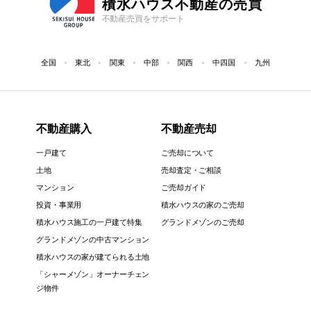
積水ハウス不動産の売買
不動産売買をサポート
全国
東北
関東
中部
関西
中四国
九州
不動産購入
不動産売却
一戸建て
ご売却について
土地
売却査定・ご相談
マンション
ご売却ガイド
投資・事業用
積水ハウスの家のご売却
積水ハウス施工の一戸建て特集
グランドメゾンのご売却
グランドメゾンの中古マンション
積水ハウスの家が建てられる土地
「シャーメゾン」オーナーチェン
ジ物件