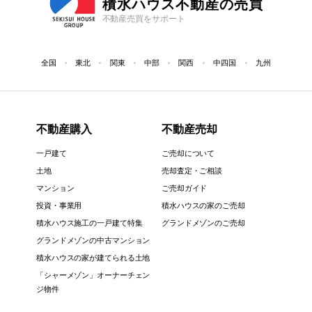
積水ハウス不動産の売買
不動産売買をサポート
全国
東北
関東
中部
関西
中四国
九州
不動産購入
不動産売却
一戸建て
ご売却について
土地
売却査定・ご相談
マンション
ご売却ガイド
投資・事業用
積水ハウスの家のご売却
積水ハウス施工の一戸建て特集
グランドメゾンのご売却
グランドメゾンの中古マンション
積水ハウスの家が建てられる土地
「シャーメゾン」オーナーチェン
ジ物件