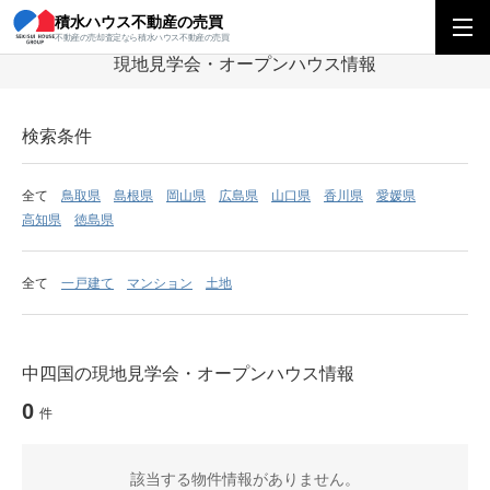
積水ハウス不動産の売買
積水ハウス不動産の売買
中四国エリア
現地見学会・オープンハウス
不動産の売却査定なら積水ハウス不動産の売買
現地見学会・オープンハウス情報
検索条件
全て
鳥取県
島根県
岡山県
広島県
山口県
香川県
愛媛県
高知県
徳島県
全て
一戸建て
マンション
土地
中四国の現地見学会・オープンハウス情報
0
件
該当する物件情報がありません。