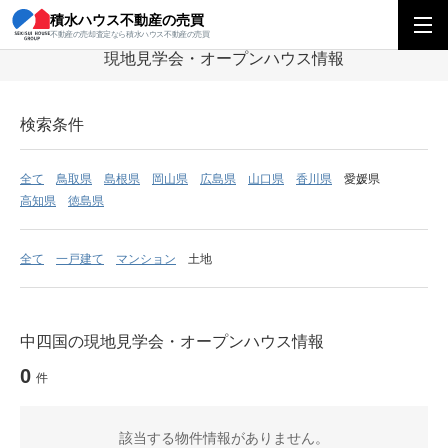
積水ハウス不動産の売買
積水ハウス不動産の売買
中四国エリア
現地見学会・オープンハウス
不動産の売却査定なら積水ハウス不動産の売買
現地見学会・オープンハウス情報
検索条件
全て
鳥取県
島根県
岡山県
広島県
山口県
香川県
愛媛県
高知県
徳島県
全て
一戸建て
マンション
土地
中四国の現地見学会・オープンハウス情報
0
件
該当する物件情報がありません。