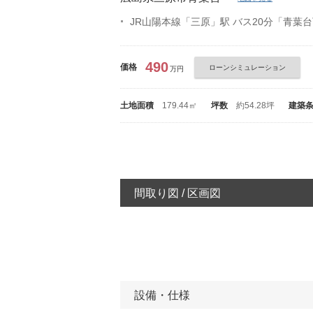
JR山陽本線「三原」駅 バス20分「青葉
490
価格
ローンシミュレーション
万円
土地面積
179.44㎡
坪数
約54.28坪
建築
間取り図 / 区画図
設備・仕様