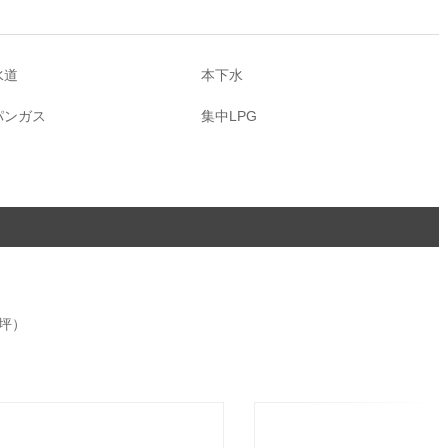
水道
本下水
パンガス
集中LPG
坪）