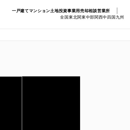
一戸建て
マンション
土地
投資事業用
売却相談
営業所
全国
東北
関東
中部
関西
中四国
九州