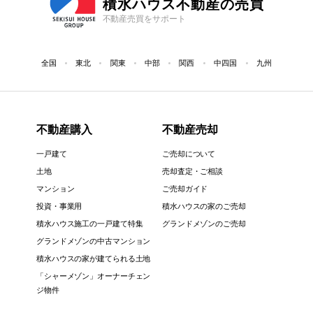
積水ハウス不動産の売買
不動産売買をサポート
全国
東北
関東
中部
関西
中四国
九州
不動産購入
不動産売却
一戸建て
ご売却について
土地
売却査定・ご相談
マンション
ご売却ガイド
投資・事業用
積水ハウスの家のご売却
積水ハウス施工の一戸建て特集
グランドメゾンのご売却
グランドメゾンの中古マンション
積水ハウスの家が建てられる土地
「シャーメゾン」オーナーチェン
ジ物件