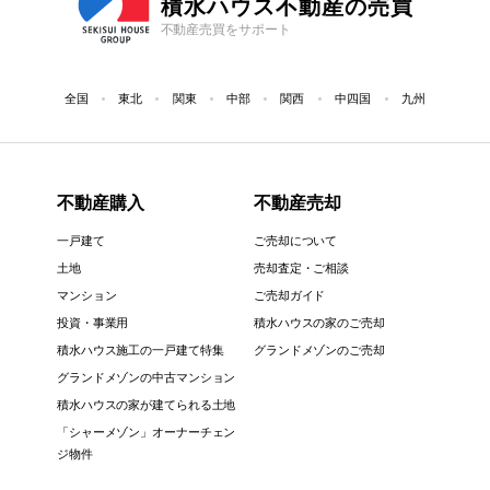
積水ハウス不動産の売買
不動産売買をサポート
全国
東北
関東
中部
関西
中四国
九州
不動産購入
不動産売却
一戸建て
ご売却について
土地
売却査定・ご相談
マンション
ご売却ガイド
投資・事業用
積水ハウスの家のご売却
積水ハウス施工の一戸建て特集
グランドメゾンのご売却
グランドメゾンの中古マンション
積水ハウスの家が建てられる土地
「シャーメゾン」オーナーチェン
ジ物件